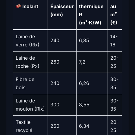
Isolant
Épaisseur
thermique
au
(mm)
R
m²
(m²·K/W)
(€)
Laine de
14-
240
6,85
verre (Rlx)
16
Laine de
20-
260
7,2
roche (Px)
25
Fibre de
30-
240
6,26
bois
35
Laine de
30-
300
8,55
mouton (Rlx)
35
Textile
20-
260
6,34
recyclé
25