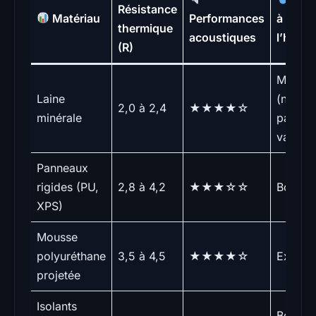
Résistance
Matériau
Performances
à
thermique
acoustiques
l’humid
(R)
Moyen
Laine
(nécess
2,0 à 2,4
★★★★☆
minérale
pare-
vapeur
Panneaux
rigides (PU,
2,8 à 4,2
★★★☆☆
Bonne
XPS)
Mousse
polyuréthane
3,5 à 4,5
★★★★☆
Excelle
projetée
Isolants
Bonne 