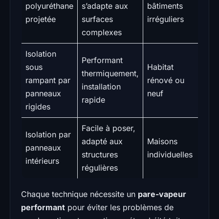
polyuréthane
s’adapte aux
bâtiments
28
projetée
surfaces
irréguliers
complexes
Isolation
Performant
sous
Habitat
thermiquement,
50
rampant par
rénové ou
installation
90
panneaux
neuf
rapide
rigides
Facile à poser,
Isolation par
adapté aux
Maisons
40
panneaux
structures
individuelles
70
intérieurs
régulières
Chaque technique nécessite un
pare-vapeur
performant
pour éviter les problèmes de