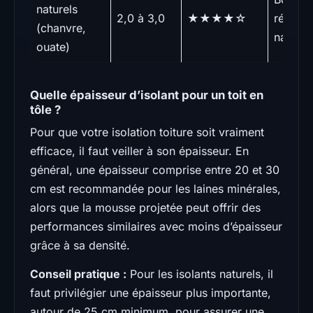
naturels
2,0 à 3,0
★★★★☆
régulat
(chanvre,
naturel
ouate)
Quelle épaisseur d’isolant pour un toit en
tôle ?
Pour que votre isolation toiture soit vraiment
efficace, il faut veiller à son épaisseur. En
général, une épaisseur comprise entre 20 et 30
cm est recommandée pour les laines minérales,
alors que la mousse projetée peut offrir des
performances similaires avec moins d’épaisseur
grâce à sa densité.
Conseil pratique :
Pour les isolants naturels, il
faut privilégier une épaisseur plus importante,
autour de 25 cm minimum, pour assurer une