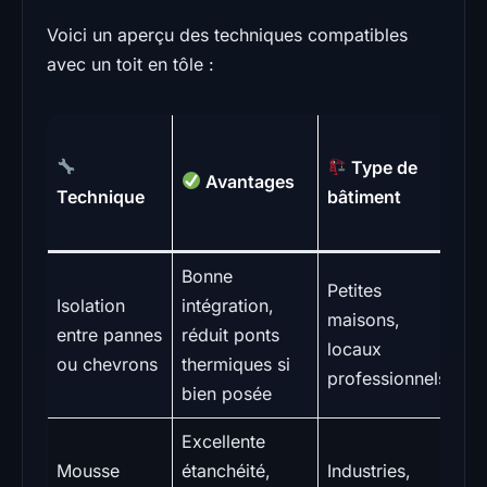
Voici un aperçu des techniques compatibles
avec un toit en tôle :
Type de
Co
Avantages
Technique
bâtiment
m
au
Bonne
Petites
Isolation
intégration,
maisons,
40
entre pannes
réduit ponts
locaux
90
ou chevrons
thermiques si
professionnels
bien posée
Excellente
Mousse
étanchéité,
Industries,
10