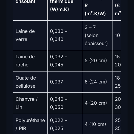
d’isolant
thermique
R
(€ /
(W/m.K)
(m².K/W)
m²)
3 – 7
Laine de
0,030 –
(selon
10 – 15
verre
0,040
épaisseur)
Laine de
0,032 –
15 –
5 (20 cm)
roche
0,045
20
Ouate de
18 –
0,037
6 (24 cm)
cellulose
25
Chanvre /
0,040 –
20 –
4 (20 cm)
Lin
0,050
30
Polyuréthane
0,022 –
25 –
4 (10 cm)
/ PIR
0,025
35