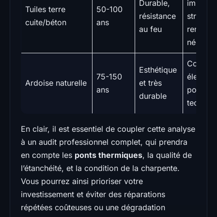
Durable,
importan
Tuiles terre
50-100
résistance
structur
cuite/béton
ans
au feu
renforc
nécessa
Coût trè
Esthétique
75-150
élevé,
Ardoise naturelle
et très
ans
pose
durable
techniq
En clair, il est essentiel de coupler cette analyse
à un audit professionnel complet, qui prendra
en compte les
ponts thermiques
, la qualité de
l’étanchéité, et la condition de la charpente.
Vous pourrez ainsi prioriser votre
investissement et éviter des réparations
répétées coûteuses ou une dégradation