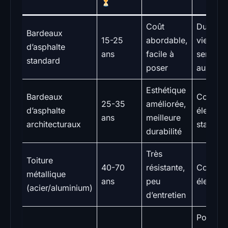
Coût
Durée d
Bardeaux
15-25
abordable,
vie limit
d’asphalte
ans
facile à
sensibili
standard
poser
aux UV
Esthétique
Bardeaux
Coût pl
25-35
améliorée,
d’asphalte
élevé q
ans
meilleure
architecturaux
standar
durabilité
Très
Toiture
40-70
résistante,
Coût init
métallique
ans
peu
élevé, b
(acier/aluminium)
d’entretien
Poids