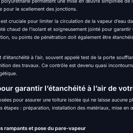
 polyuréthane permettent une mise en œuvre simplifiée de la 
re pour le scellement des jonctions.
st cruciale pour limiter la circulation de la vapeur d’eau da
côté chaud de l’isolant et soigneusement jointé pour garantir
ration, ou points de pénétration doit également être étanch
d’étanchéité à l’air, souvent appelé test de la porte soufflante
 finition des travaux. Ce contrôle est devenu quasi inconto
gétique.
ur garantir l’étanchéité à l’air de votr
ées pour assurer une toiture isolée qui ne laisse aucune plac
s étapes : préparation, installation des matériaux, mise en œ
 sous rampants et pose du pare-vapeur