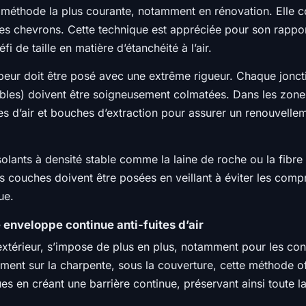
 la méthode la plus courante, notamment en rénovation. Elle c
les chevrons. Cette technique est appréciée pour son rapport
i de taille en matière d’étanchéité à l’air.
e-vapeur doit être posé avec une extrême rigueur. Chaque jon
câbles) doivent être soigneusement colmatées. Dans les zones
rées d’air et bouches d’extraction pour assurer un renouvell
solants à densité stable comme la laine de roche ou la fibre
s couches doivent être posées en veillant à éviter les compre
ue.
ne enveloppe continue anti-fuites d’air
l’extérieur, s’impose de plus en plus, notamment pour les co
ment sur la charpente, sous la couverture, cette méthode offr
es en créant une barrière continue, préservant ainsi toute la