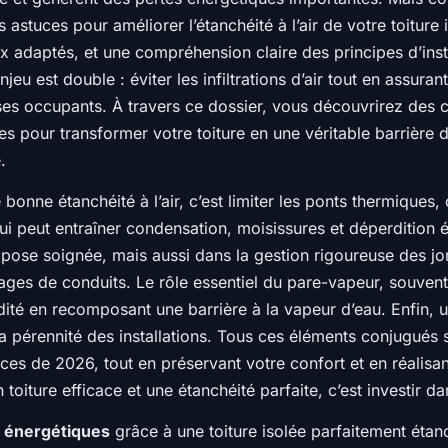
 astuces pour améliorer l’étanchéité à l’air de votre toiture 
 adaptés, et une compréhension claire des principes d’instal
jeu est double : éviter les infiltrations d’air tout en assuran
 ses occupants. À travers ce dossier, vous découvrirez des 
pour transformer votre toiture en une véritable barrière d
.
 bonne étanchéité à l’air, c’est limiter les ponts thermiques
ir qui peut entraîner condensation, moisissures et déperdition
r pose soignée, mais aussi dans la gestion rigoureuse des j
sages de conduits. Le rôle essentiel du pare-vapeur, souve
idité en recomposant une barrière à la vapeur d’eau. Enfin, 
 la pérennité des installations. Tous ces éléments conjugués 
nces de 2026, tout en préservant votre confort et en réalis
 toiture efficace et une étanchéité parfaite, c’est investir d
s énergétiques
grâce à une toiture isolée parfaitement étanch