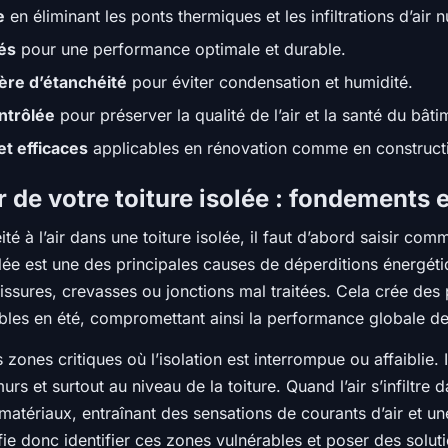
e
en éliminant les ponts thermiques et les infiltrations d’air n
és
pour une performance optimale et durable.
ière d’étanchéité
pour éviter condensation et humidité.
ontrôlée
pour préserver la qualité de l’air et la santé du bâti
et efficaces
applicables en rénovation comme en construct
ir de votre toiture isolée : fondements 
é à l’air dans une toiture isolée, il faut d’abord saisir com
rôlée est une des principales causes de déperditions énergétiq
s fissures, crevasses ou jonctions mal traitées. Cela crée de
bles en été, compromettant ainsi la performance globale de 
ones critiques où l’isolation est interrompue ou affaiblie. 
s et surtout au niveau de la toiture. Quand l’air s’infiltre d
atériaux, entraînant des sensations de courants d’air et une
nifie donc identifier ces zones vulnérables et poser des solut