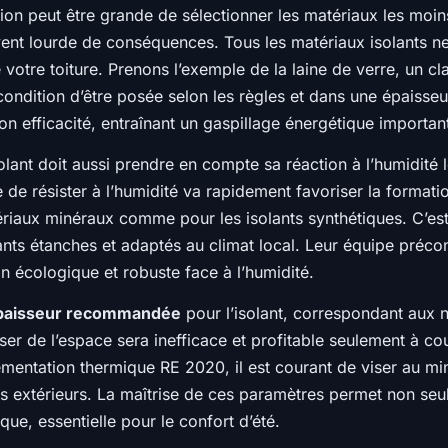
entation peut être grande de sélectionner les matériaux les m
vent lourde de conséquences. Tous les matériaux isolants ne 
votre toiture. Prenons l’exemple de la laine de verre, un cl
condition d’être posée selon les règles et dans une épaisse
on efficacité, entraînant un gaspillage énergétique importan
isolant doit aussi prendre en compte sa réaction à l’humidité
e de résister à l’humidité va rapidement favoriser la formati
ériaux minéraux comme pour les isolants synthétiques. C’es
s étanches et adaptés au climat local. Leur équipe préconi
n écologique et robuste face à l’humidité.
paisseur recommandée
pour l’isolant, correspondant aux 
ser de l’espace sera inefficace et profitable seulement à co
mentation thermique RE 2020, il est courant de viser au 
rs extérieurs. La maîtrise de ces paramètres permet non se
que, essentielle pour le confort d’été.