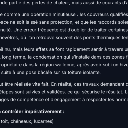
nde partie des pertes de chaleur, mais aussi de courants d’ai
comme une opération minutieuse : les couvreurs qualifiés v
e ne soit laissé sans protection, et que les raccords soien
inuité. Une erreur fréquente est d’oublier de traiter certai
chevêtres, où l’on retrouve souvent des ponts thermiques te
il nu, mais leurs effets se font rapidement sentir à travers 
À long terme, la condensation qui s’installe dans ces zone
 propriétaire dans la région wallonne, après avoir subi un hi
uite à une pose bâclée sur sa toiture isolante.
t être réalisée vite fait. En réalité, ces travaux demandent d
 étapes sont suivies et validées, ce qui sécurise le résulta
 gages de compétence et d’engagement à respecter les norme
à contrôler impérativement :
toit, chéneaux, lucarnes)