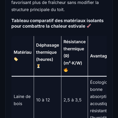
favorisant plus de fraîcheur sans modifier la
structure principale du toit.
Tableau comparatif des matériaux isolants
pour combattre la chaleur estivale
Résistance
Déphasage
thermique
Matériau
thermique
(R)
Avantages
(heures)
(m²·K/W)
Écologique,
bonne
Laine de
absorption
10 à 12
2,5 à 3,5
bois
acoustique,
résistant à
l’humidité