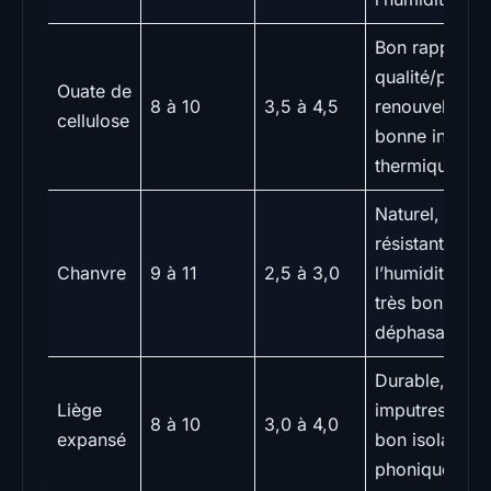
Bon rapport
qualité/prix,
Ouate de
8 à 10
3,5 à 4,5
renouvelable,
cellulose
bonne inertie
thermique
Naturel,
résistant à
Chanvre
9 à 11
2,5 à 3,0
l’humidité,
très bon
déphasage
Durable,
Liège
imputrescible,
8 à 10
3,0 à 4,0
expansé
bon isolant
phonique